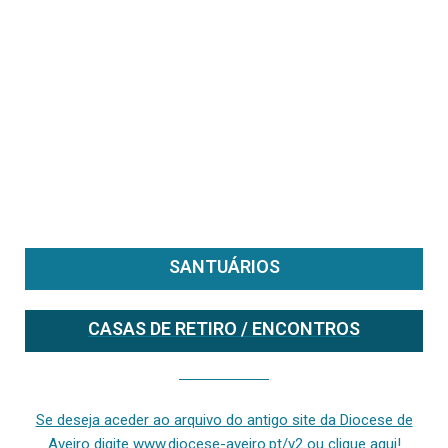
SANTUÁRIOS
CASAS DE RETIRO / ENCONTROS
Se deseja aceder ao arquivo do anterior site da diocese [ativo até fevereiro de 2024], clique aqui ou digite www.diocese-aveiro.pt/v2
Se deseja aceder ao arquivo do antigo site da Diocese de
Aveiro digite www.diocese-aveiro.pt/v2 ou clique aqui!