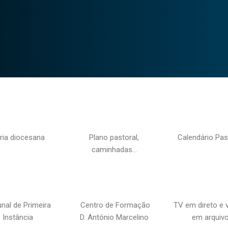
ria diocesana
Plano pastoral,
Calendário Pas
caminhadas…
unal de Primeira
Centro de Formação
TV em direto e 
Instância
D. António Marcelino
em arquiv