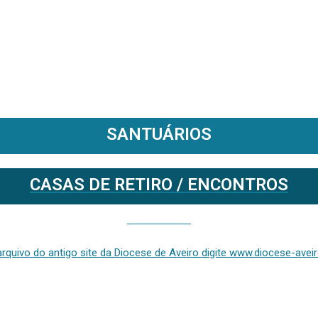
SANTUÁRIOS
CASAS DE RETIRO / ENCONTROS
Se deseja aceder ao arquivo do anterior site da diocese [ativo até fevereiro de 2024], clique aqui ou digite www.diocese-aveiro.pt/v2
rquivo do antigo site da Diocese de Aveiro digite www.diocese-aveiro