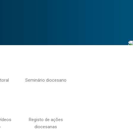
toral
Seminário diocesano
vídeos
Registo de ações
o
diocesanas