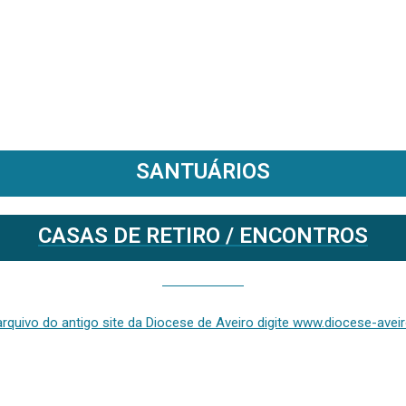
SANTUÁRIOS
CASAS DE RETIRO / ENCONTROS
Se deseja aceder ao arquivo do anterior site da diocese [ativo até fevereiro de 2024], clique aqui ou digite www.diocese-aveiro.pt/v2
rquivo do antigo site da Diocese de Aveiro digite www.diocese-aveiro