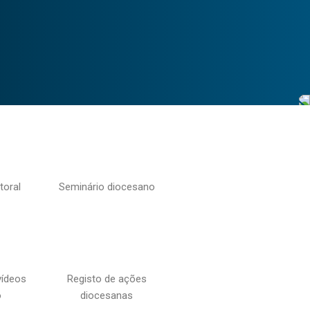
toral
Seminário diocesano
vídeos
Registo de ações
o
diocesanas