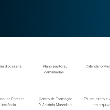
ria diocesana
Plano pastoral,
Calendário Pas
caminhadas…
unal de Primeira
Centro de Formação
TV em direto e 
Instância
D. António Marcelino
em arquiv