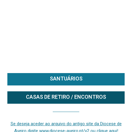
SANTUÁRIOS
CASAS DE RETIRO / ENCONTROS
Se deseja aceder ao arquivo do anterior site da diocese [ativo até fevereiro de 2024], clique aqui ou digite www.diocese-aveiro.pt/v2
Se deseja aceder ao arquivo do antigo site da Diocese de
Aveiro digite www.diocese-aveiro.pt/v2 ou clique aqui!