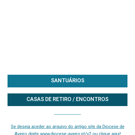
SANTUÁRIOS
CASAS DE RETIRO / ENCONTROS
Se deseja aceder ao arquivo do anterior site da diocese [ativo até fevereiro de 2024], clique aqui ou digite www.diocese-aveiro.pt/v2
Se deseja aceder ao arquivo do antigo site da Diocese de
Aveiro digite www.diocese-aveiro.pt/v2 ou clique aqui!