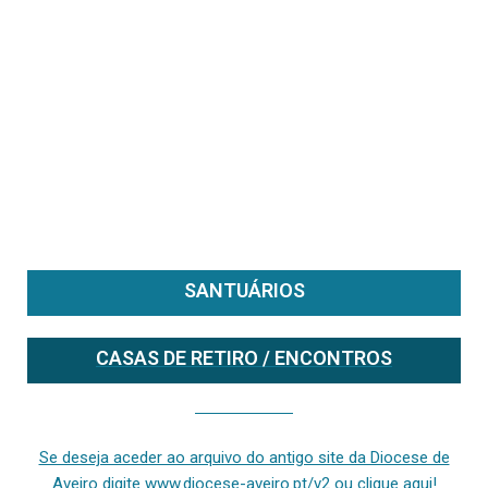
SANTUÁRIOS
CASAS DE RETIRO / ENCONTROS
Se deseja aceder ao arquivo do anterior site da diocese [ativo até fevereiro de 2024], clique aqui ou digite www.diocese-aveiro.pt/v2
Se deseja aceder ao arquivo do antigo site da Diocese de
Aveiro digite www.diocese-aveiro.pt/v2 ou clique aqui!