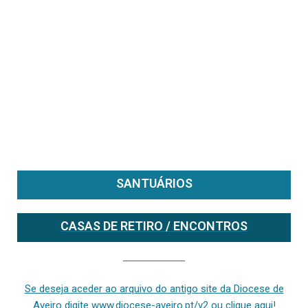
SANTUÁRIOS
CASAS DE RETIRO / ENCONTROS
Se deseja aceder ao arquivo do anterior site da diocese [ativo até fevereiro de 2024], clique aqui ou digite www.diocese-aveiro.pt/v2
Se deseja aceder ao arquivo do antigo site da Diocese de
Aveiro digite www.diocese-aveiro.pt/v2 ou clique aqui!