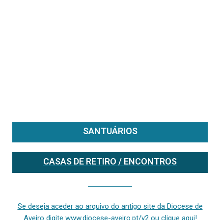
SANTUÁRIOS
CASAS DE RETIRO / ENCONTROS
Se deseja aceder ao arquivo do anterior site da diocese [ativo até fevereiro de 2024], clique aqui ou digite www.diocese-aveiro.pt/v2
Se deseja aceder ao arquivo do antigo site da Diocese de
Aveiro digite www.diocese-aveiro.pt/v2 ou clique aqui!