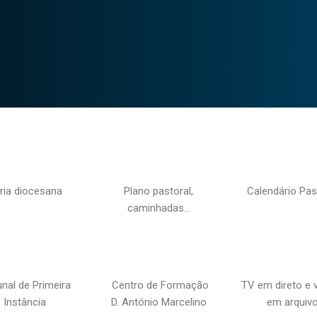
ria diocesana
Plano pastoral,
Calendário Pas
caminhadas…
unal de Primeira
Centro de Formação
TV em direto e 
Instância
D. António Marcelino
em arquiv