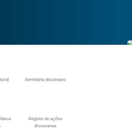
toral
Seminário diocesano
vídeos
Registo de ações
o
diocesanas