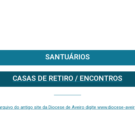
SANTUÁRIOS
CASAS DE RETIRO / ENCONTROS
Se deseja aceder ao arquivo do anterior site da diocese [ativo até fevereiro de 2024], clique aqui ou digite www.diocese-aveiro.pt/v2
rquivo do antigo site da Diocese de Aveiro digite www.diocese-aveiro