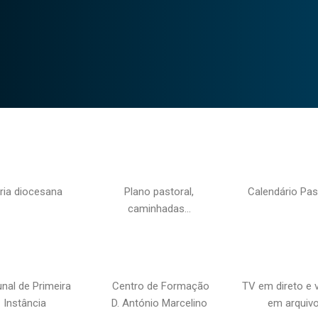
ria diocesana
Plano pastoral,
Calendário Pas
caminhadas…
unal de Primeira
Centro de Formação
TV em direto e 
Instância
D. António Marcelino
em arquiv