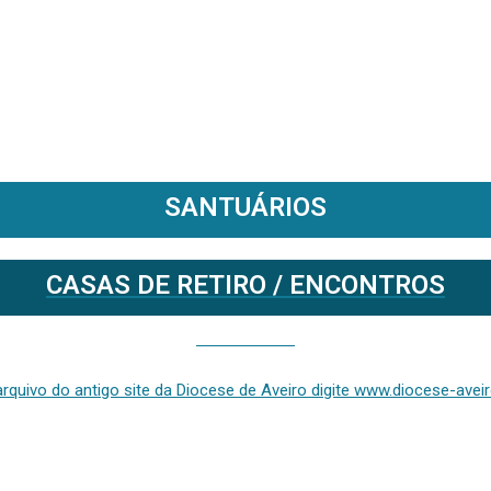
SANTUÁRIOS
CASAS DE RETIRO / ENCONTROS
Se deseja aceder ao arquivo do anterior site da diocese [ativo até fevereiro de 2024], clique aqui ou digite www.diocese-aveiro.pt/v2
rquivo do antigo site da Diocese de Aveiro digite www.diocese-aveiro