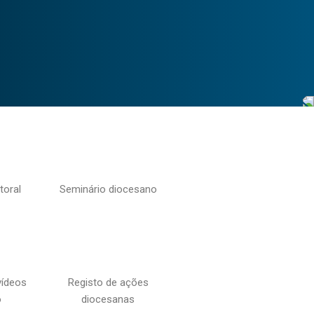
toral
Seminário diocesano
vídeos
Registo de ações
o
diocesanas