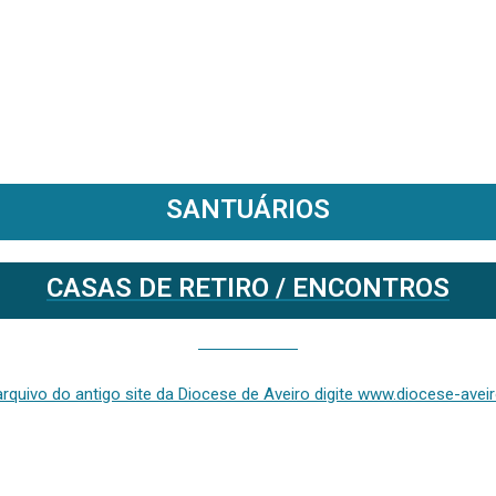
SANTUÁRIOS
CASAS DE RETIRO / ENCONTROS
Se deseja aceder ao arquivo do anterior site da diocese [ativo até fevereiro de 2024], clique aqui ou digite www.diocese-aveiro.pt/v2
rquivo do antigo site da Diocese de Aveiro digite www.diocese-aveiro