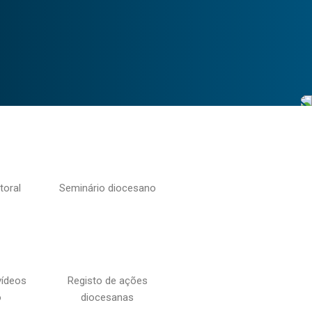
toral
Seminário diocesano
vídeos
Registo de ações
o
diocesanas