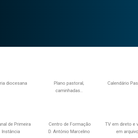
ria diocesana
Plano pastoral,
Calendário Pas
caminhadas…
unal de Primeira
Centro de Formação
TV em direto e 
Instância
D. António Marcelino
em arquiv