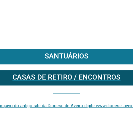
SANTUÁRIOS
CASAS DE RETIRO / ENCONTROS
Se deseja aceder ao arquivo do anterior site da diocese [ativo até fevereiro de 2024], clique aqui ou digite www.diocese-aveiro.pt/v2
rquivo do antigo site da Diocese de Aveiro digite www.diocese-aveiro