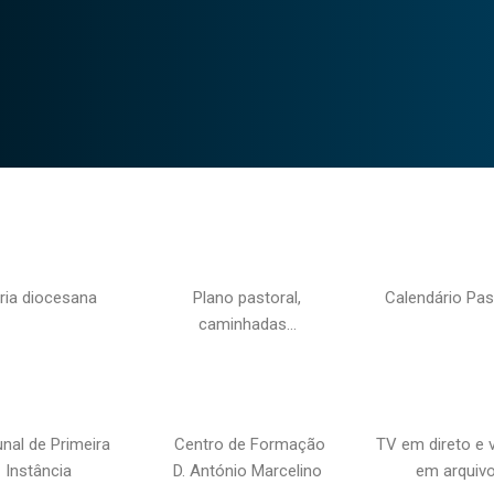
ria diocesana
Plano pastoral,
Calendário Pas
caminhadas…
unal de Primeira
Centro de Formação
TV em direto e 
Instância
D. António Marcelino
em arquiv