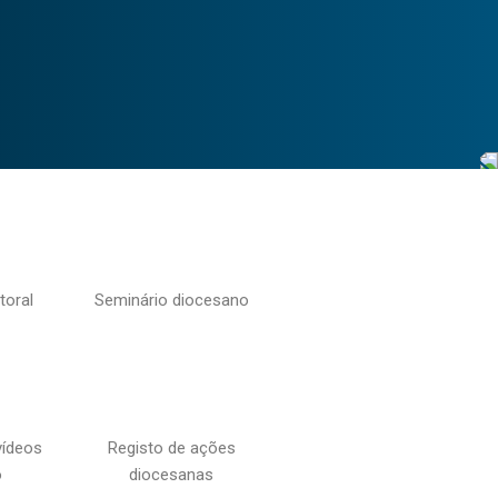
toral
Seminário diocesano
vídeos
Registo de ações
o
diocesanas