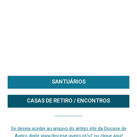
SANTUÁRIOS
CASAS DE RETIRO / ENCONTROS
Se deseja aceder ao arquivo do anterior site da diocese [ativo até fevereiro de 2024], clique aqui ou digite www.diocese-aveiro.pt/v2
Se deseja aceder ao arquivo do antigo site da Diocese de
Aveiro digite www.diocese-aveiro.pt/v2 ou clique aqui!