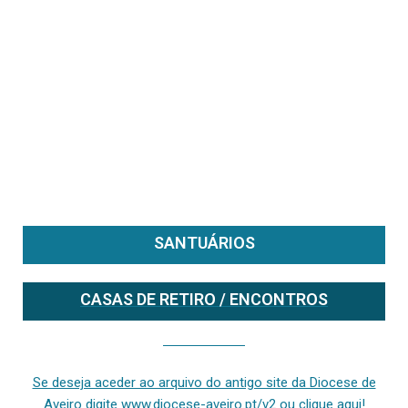
SANTUÁRIOS
CASAS DE RETIRO / ENCONTROS
Se deseja aceder ao arquivo do anterior site da diocese [ativo até fevereiro de 2024], clique aqui ou digite www.diocese-aveiro.pt/v2
Se deseja aceder ao arquivo do antigo site da Diocese de
Aveiro digite www.diocese-aveiro.pt/v2 ou clique aqui!