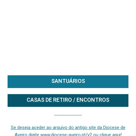
SANTUÁRIOS
CASAS DE RETIRO / ENCONTROS
Se deseja aceder ao arquivo do anterior site da diocese [ativo até fevereiro de 2024], clique aqui ou digite www.diocese-aveiro.pt/v2
Se deseja aceder ao arquivo do antigo site da Diocese de
Aveiro digite www.diocese-aveiro.pt/v2 ou clique aqui!