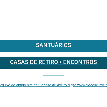
SANTUÁRIOS
CASAS DE RETIRO / ENCONTROS
Se deseja aceder ao arquivo do anterior site da diocese [ativo até fevereiro de 2024], clique aqui ou digite www.diocese-aveiro.pt/v2
rquivo do antigo site da Diocese de Aveiro digite www.diocese-aveiro