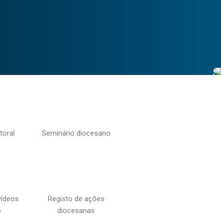
toral
Seminário diocesano
vídeos
Registo de ações
o
diocesanas