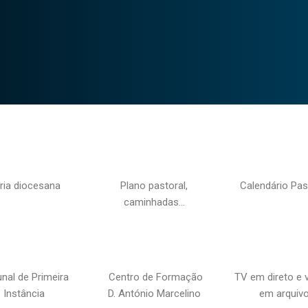
ria diocesana
Plano pastoral,
Calendário Pas
caminhadas…
unal de Primeira
Centro de Formação
TV em direto e 
Instância
D. António Marcelino
em arquiv