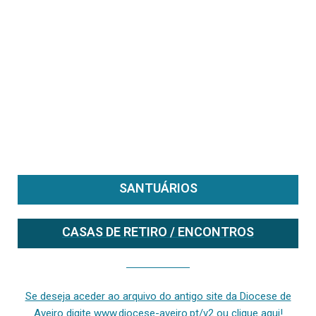
SANTUÁRIOS
CASAS DE RETIRO / ENCONTROS
Se deseja aceder ao arquivo do anterior site da diocese [ativo até fevereiro de 2024], clique aqui ou digite www.diocese-aveiro.pt/v2
Se deseja aceder ao arquivo do antigo site da Diocese de
Aveiro digite www.diocese-aveiro.pt/v2 ou clique aqui!