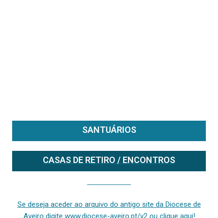
SANTUÁRIOS
CASAS DE RETIRO / ENCONTROS
Se deseja aceder ao arquivo do anterior site da diocese [ativo até fevereiro de 2024], clique aqui ou digite www.diocese-aveiro.pt/v2
Se deseja aceder ao arquivo do antigo site da Diocese de
Aveiro digite www.diocese-aveiro.pt/v2 ou clique aqui!