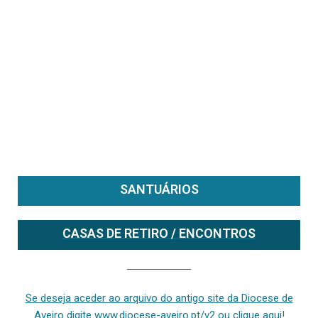
SANTUÁRIOS
CASAS DE RETIRO / ENCONTROS
Se deseja aceder ao arquivo do anterior site da diocese [ativo até fevereiro de 2024], clique aqui ou digite www.diocese-aveiro.pt/v2
Se deseja aceder ao arquivo do antigo site da Diocese de
Aveiro digite www.diocese-aveiro.pt/v2 ou clique aqui!