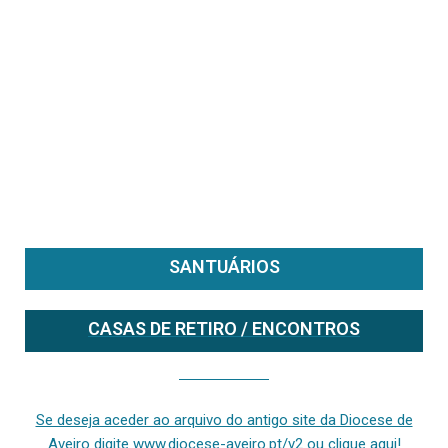
SANTUÁRIOS
CASAS DE RETIRO / ENCONTROS
Se deseja aceder ao arquivo do anterior site da diocese [ativo até fevereiro de 2024], clique aqui ou digite www.diocese-aveiro.pt/v2
Se deseja aceder ao arquivo do antigo site da Diocese de
Aveiro digite www.diocese-aveiro.pt/v2 ou clique aqui!