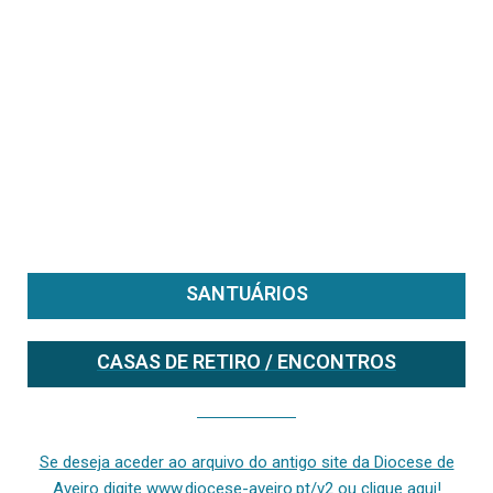
SANTUÁRIOS
CASAS DE RETIRO / ENCONTROS
Se deseja aceder ao arquivo do anterior site da diocese [ativo até fevereiro de 2024], clique aqui ou digite www.diocese-aveiro.pt/v2
Se deseja aceder ao arquivo do antigo site da Diocese de
Aveiro digite www.diocese-aveiro.pt/v2 ou clique aqui!