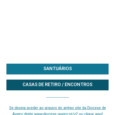
SANTUÁRIOS
CASAS DE RETIRO / ENCONTROS
Se deseja aceder ao arquivo do anterior site da diocese [ativo até fevereiro de 2024], clique aqui ou digite www.diocese-aveiro.pt/v2
Se deseja aceder ao arquivo do antigo site da Diocese de
Aveiro digite www.diocese-aveiro.pt/v2 ou clique aqui!