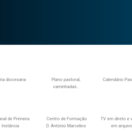
ria diocesana
Plano pastoral,
Calendário Pas
caminhadas…
unal de Primeira
Centro de Formação
TV em direto e 
Instância
D. António Marcelino
em arquiv