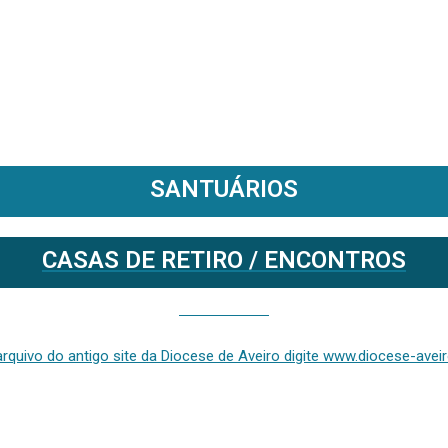
SANTUÁRIOS
CASAS DE RETIRO / ENCONTROS
Se deseja aceder ao arquivo do anterior site da diocese [ativo até fevereiro de 2024], clique aqui ou digite www.diocese-aveiro.pt/v2
rquivo do antigo site da Diocese de Aveiro digite www.diocese-aveiro