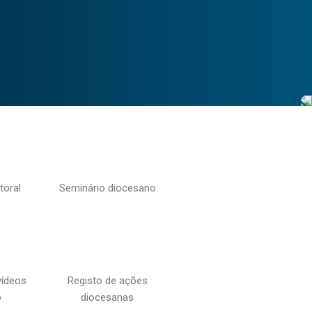
toral
Seminário diocesano
vídeos
Registo de ações
o
diocesanas