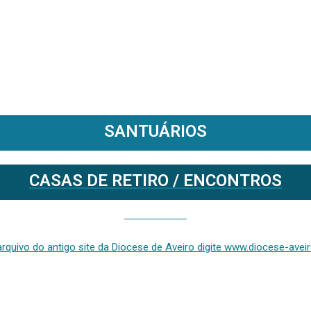
SANTUÁRIOS
CASAS DE RETIRO / ENCONTROS
Se deseja aceder ao arquivo do anterior site da diocese [ativo até fevereiro de 2024], clique aqui ou digite www.diocese-aveiro.pt/v2
rquivo do antigo site da Diocese de Aveiro digite www.diocese-aveiro