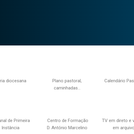
ria diocesana
Plano pastoral,
Calendário Pas
caminhadas…
unal de Primeira
Centro de Formação
TV em direto e 
Instância
D. António Marcelino
em arquiv