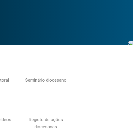
toral
Seminário diocesano
vídeos
Registo de ações
o
diocesanas