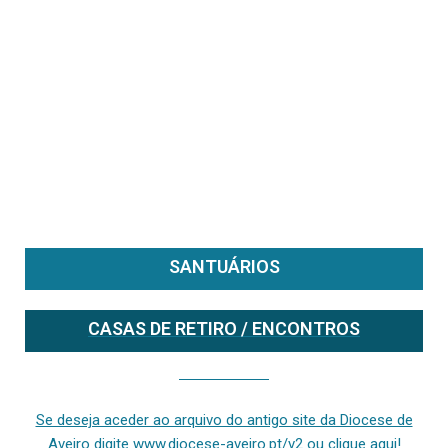
SANTUÁRIOS
CASAS DE RETIRO / ENCONTROS
Se deseja aceder ao arquivo do anterior site da diocese [ativo até fevereiro de 2024], clique aqui ou digite www.diocese-aveiro.pt/v2
Se deseja aceder ao arquivo do antigo site da Diocese de
Aveiro digite www.diocese-aveiro.pt/v2 ou clique aqui!