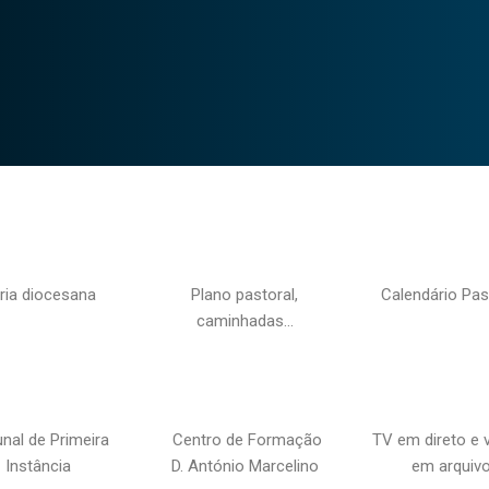
ria diocesana
Plano pastoral,
Calendário Pas
caminhadas…
unal de Primeira
Centro de Formação
TV em direto e 
Instância
D. António Marcelino
em arquiv