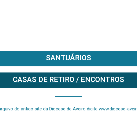
SANTUÁRIOS
CASAS DE RETIRO / ENCONTROS
Se deseja aceder ao arquivo do anterior site da diocese [ativo até fevereiro de 2024], clique aqui ou digite www.diocese-aveiro.pt/v2
rquivo do antigo site da Diocese de Aveiro digite www.diocese-aveiro