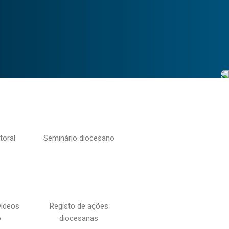
toral
Seminário diocesano
vídeos
Registo de ações
o
diocesanas