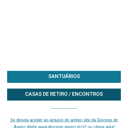
SANTUÁRIOS
CASAS DE RETIRO / ENCONTROS
Se deseja aceder ao arquivo do anterior site da diocese [ativo até fevereiro de 2024], clique aqui ou digite www.diocese-aveiro.pt/v2
Se deseja aceder ao arquivo do antigo site da Diocese de
Aveiro digite www.diocese-aveiro.pt/v2 ou clique aqui!