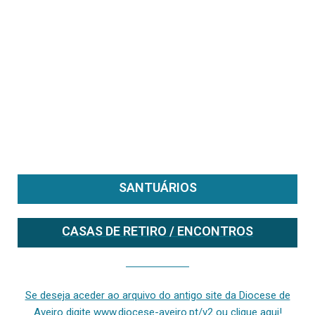
SANTUÁRIOS
CASAS DE RETIRO / ENCONTROS
Se deseja aceder ao arquivo do anterior site da diocese [ativo até fevereiro de 2024], clique aqui ou digite www.diocese-aveiro.pt/v2
Se deseja aceder ao arquivo do antigo site da Diocese de
Aveiro digite www.diocese-aveiro.pt/v2 ou clique aqui!