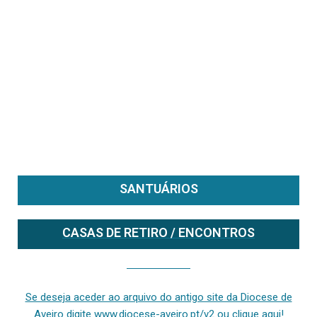
SANTUÁRIOS
CASAS DE RETIRO / ENCONTROS
Se deseja aceder ao arquivo do anterior site da diocese [ativo até fevereiro de 2024], clique aqui ou digite www.diocese-aveiro.pt/v2
Se deseja aceder ao arquivo do antigo site da Diocese de
Aveiro digite www.diocese-aveiro.pt/v2 ou clique aqui!