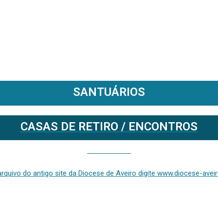
SANTUÁRIOS
CASAS DE RETIRO / ENCONTROS
Se deseja aceder ao arquivo do anterior site da diocese [ativo até fevereiro de 2024], clique aqui ou digite www.diocese-aveiro.pt/v2
rquivo do antigo site da Diocese de Aveiro digite www.diocese-aveiro