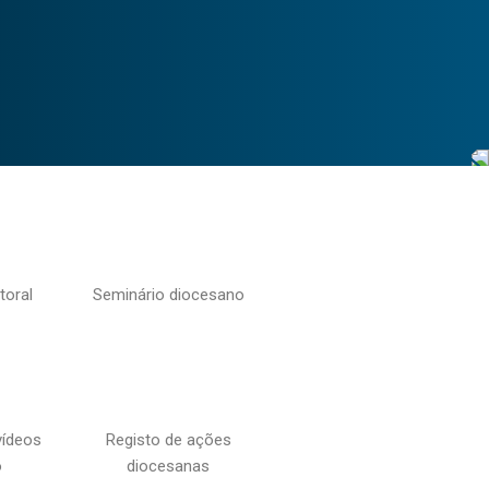
toral
Seminário diocesano
vídeos
Registo de ações
o
diocesanas