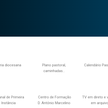
ria diocesana
Plano pastoral,
Calendário Pas
caminhadas…
unal de Primeira
Centro de Formação
TV em direto e 
Instância
D. António Marcelino
em arquiv