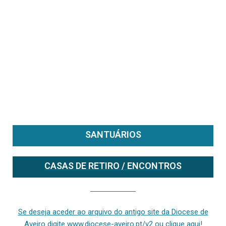
SANTUÁRIOS
CASAS DE RETIRO / ENCONTROS
Se deseja aceder ao arquivo do anterior site da diocese [ativo até fevereiro de 2024], clique aqui ou digite www.diocese-aveiro.pt/v2
Se deseja aceder ao arquivo do antigo site da Diocese de
Aveiro digite www.diocese-aveiro.pt/v2 ou clique aqui!