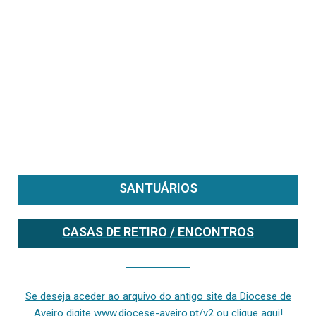
SANTUÁRIOS
CASAS DE RETIRO / ENCONTROS
Se deseja aceder ao arquivo do anterior site da diocese [ativo até fevereiro de 2024], clique aqui ou digite www.diocese-aveiro.pt/v2
Se deseja aceder ao arquivo do antigo site da Diocese de
Aveiro digite www.diocese-aveiro.pt/v2 ou clique aqui!