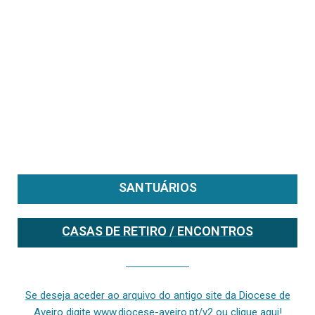
SANTUÁRIOS
CASAS DE RETIRO / ENCONTROS
Se deseja aceder ao arquivo do anterior site da diocese [ativo até fevereiro de 2024], clique aqui ou digite www.diocese-aveiro.pt/v2
Se deseja aceder ao arquivo do antigo site da Diocese de
Aveiro digite www.diocese-aveiro.pt/v2 ou clique aqui!