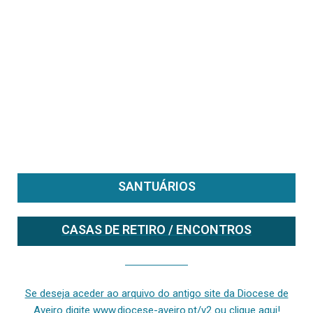
SANTUÁRIOS
CASAS DE RETIRO / ENCONTROS
Se deseja aceder ao arquivo do anterior site da diocese [ativo até fevereiro de 2024], clique aqui ou digite www.diocese-aveiro.pt/v2
Se deseja aceder ao arquivo do antigo site da Diocese de
Aveiro digite www.diocese-aveiro.pt/v2 ou clique aqui!