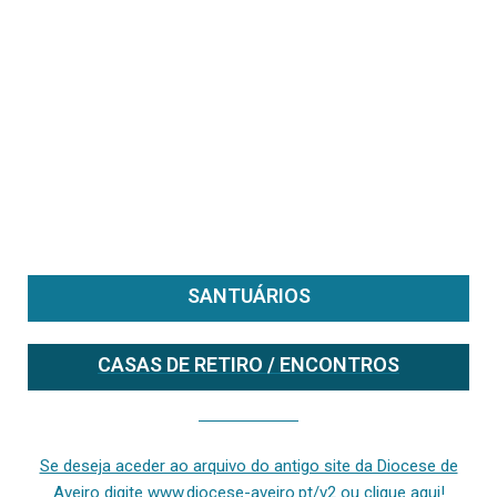
SANTUÁRIOS
CASAS DE RETIRO / ENCONTROS
Se deseja aceder ao arquivo do anterior site da diocese [ativo até fevereiro de 2024], clique aqui ou digite www.diocese-aveiro.pt/v2
Se deseja aceder ao arquivo do antigo site da Diocese de
Aveiro digite www.diocese-aveiro.pt/v2 ou clique aqui!