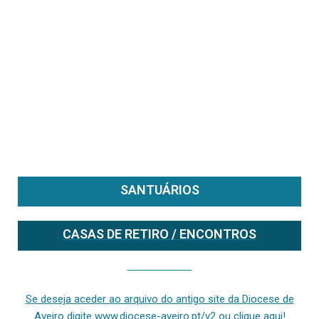
SANTUÁRIOS
CASAS DE RETIRO / ENCONTROS
Se deseja aceder ao arquivo do anterior site da diocese [ativo até fevereiro de 2024], clique aqui ou digite www.diocese-aveiro.pt/v2
Se deseja aceder ao arquivo do antigo site da Diocese de
Aveiro digite www.diocese-aveiro.pt/v2 ou clique aqui!