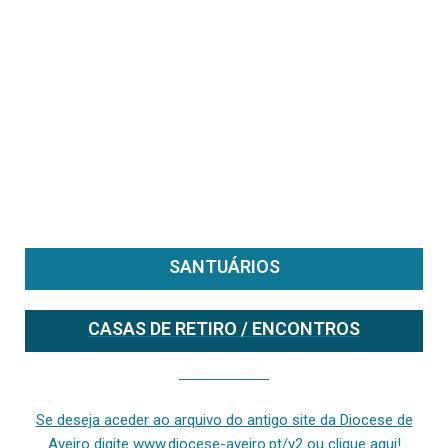
SANTUÁRIOS
CASAS DE RETIRO / ENCONTROS
Se deseja aceder ao arquivo do anterior site da diocese [ativo até fevereiro de 2024], clique aqui ou digite www.diocese-aveiro.pt/v2
Se deseja aceder ao arquivo do antigo site da Diocese de
Aveiro digite www.diocese-aveiro.pt/v2 ou clique aqui!