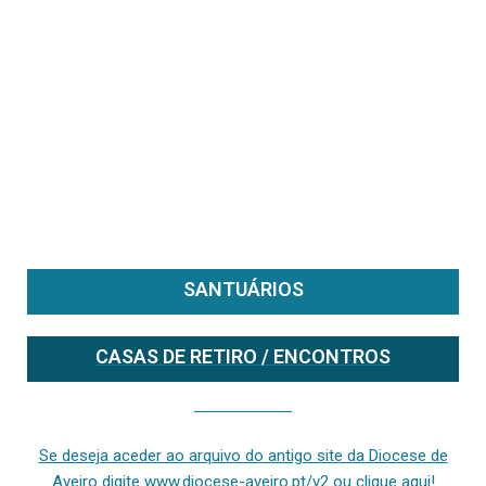
SANTUÁRIOS
CASAS DE RETIRO / ENCONTROS
Se deseja aceder ao arquivo do anterior site da diocese [ativo até fevereiro de 2024], clique aqui ou digite www.diocese-aveiro.pt/v2
Se deseja aceder ao arquivo do antigo site da Diocese de
Aveiro digite www.diocese-aveiro.pt/v2 ou clique aqui!