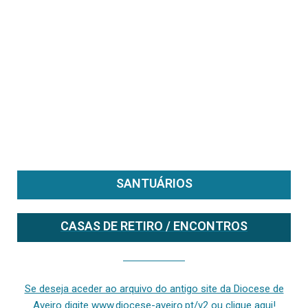
SANTUÁRIOS
CASAS DE RETIRO / ENCONTROS
Se deseja aceder ao arquivo do anterior site da diocese [ativo até fevereiro de 2024], clique aqui ou digite www.diocese-aveiro.pt/v2
Se deseja aceder ao arquivo do antigo site da Diocese de
Aveiro digite www.diocese-aveiro.pt/v2 ou clique aqui!