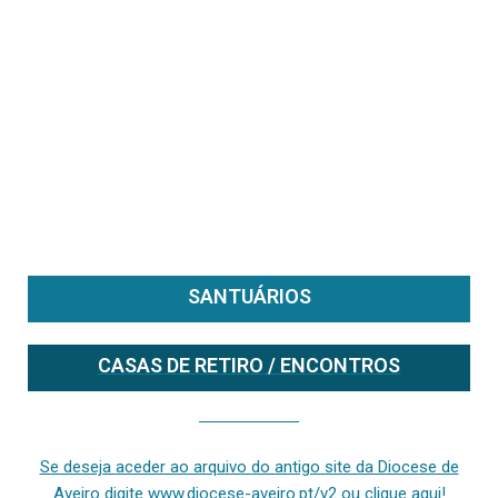
SANTUÁRIOS
CASAS DE RETIRO / ENCONTROS
Se deseja aceder ao arquivo do anterior site da diocese [ativo até fevereiro de 2024], clique aqui ou digite www.diocese-aveiro.pt/v2
Se deseja aceder ao arquivo do antigo site da Diocese de
Aveiro digite www.diocese-aveiro.pt/v2 ou clique aqui!