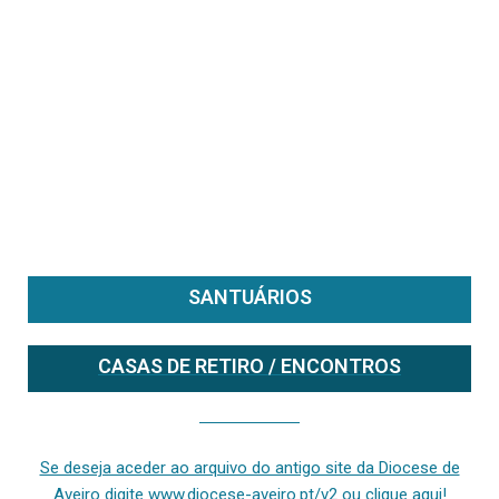
SANTUÁRIOS
CASAS DE RETIRO / ENCONTROS
Se deseja aceder ao arquivo do anterior site da diocese [ativo até fevereiro de 2024], clique aqui ou digite www.diocese-aveiro.pt/v2
Se deseja aceder ao arquivo do antigo site da Diocese de
Aveiro digite www.diocese-aveiro.pt/v2 ou clique aqui!