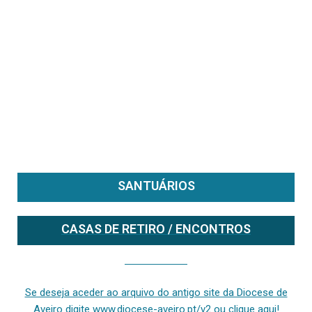
SANTUÁRIOS
CASAS DE RETIRO / ENCONTROS
Se deseja aceder ao arquivo do anterior site da diocese [ativo até fevereiro de 2024], clique aqui ou digite www.diocese-aveiro.pt/v2
Se deseja aceder ao arquivo do antigo site da Diocese de
Aveiro digite www.diocese-aveiro.pt/v2 ou clique aqui!