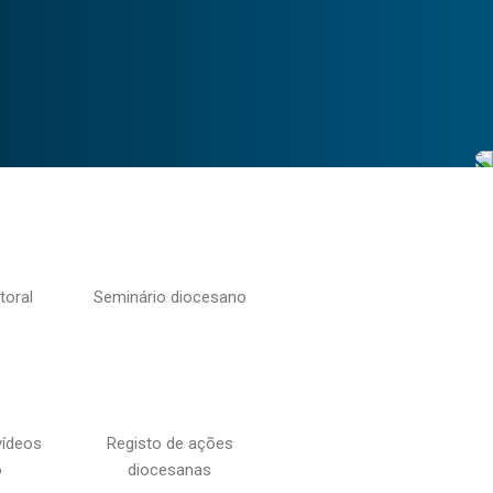
toral
Seminário diocesano
vídeos
Registo de ações
o
diocesanas