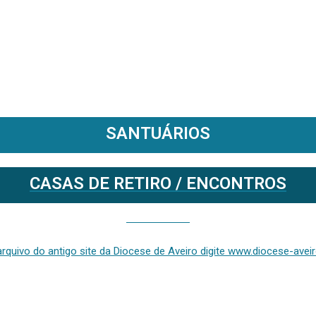
SANTUÁRIOS
CASAS DE RETIRO / ENCONTROS
Se deseja aceder ao arquivo do anterior site da diocese [ativo até fevereiro de 2024], clique aqui ou digite www.diocese-aveiro.pt/v2
rquivo do antigo site da Diocese de Aveiro digite www.diocese-aveiro