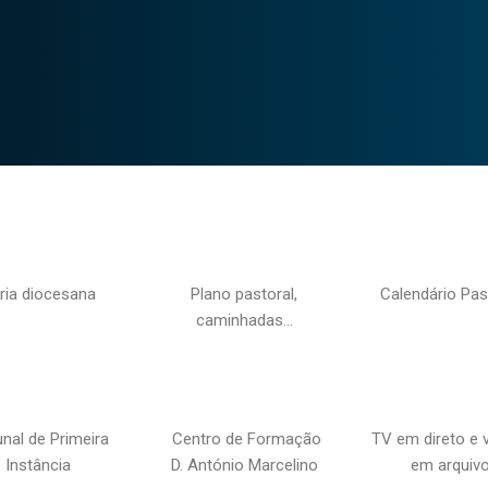
ria diocesana
Plano pastoral,
Calendário Pas
caminhadas…
unal de Primeira
Centro de Formação
TV em direto e 
Instância
D. António Marcelino
em arquiv