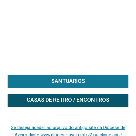
SANTUÁRIOS
CASAS DE RETIRO / ENCONTROS
Se deseja aceder ao arquivo do anterior site da diocese [ativo até fevereiro de 2024], clique aqui ou digite www.diocese-aveiro.pt/v2
Se deseja aceder ao arquivo do antigo site da Diocese de
Aveiro digite www.diocese-aveiro.pt/v2 ou clique aqui!