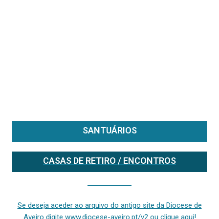
SANTUÁRIOS
CASAS DE RETIRO / ENCONTROS
Se deseja aceder ao arquivo do anterior site da diocese [ativo até fevereiro de 2024], clique aqui ou digite www.diocese-aveiro.pt/v2
Se deseja aceder ao arquivo do antigo site da Diocese de
Aveiro digite www.diocese-aveiro.pt/v2 ou clique aqui!