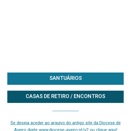
SANTUÁRIOS
CASAS DE RETIRO / ENCONTROS
Se deseja aceder ao arquivo do anterior site da diocese [ativo até fevereiro de 2024], clique aqui ou digite www.diocese-aveiro.pt/v2
Se deseja aceder ao arquivo do antigo site da Diocese de
Aveiro digite www.diocese-aveiro.pt/v2 ou clique aqui!