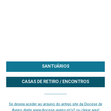
SANTUÁRIOS
CASAS DE RETIRO / ENCONTROS
Se deseja aceder ao arquivo do anterior site da diocese [ativo até fevereiro de 2024], clique aqui ou digite www.diocese-aveiro.pt/v2
Se deseja aceder ao arquivo do antigo site da Diocese de
Aveiro digite www.diocese-aveiro.pt/v2 ou clique aqui!