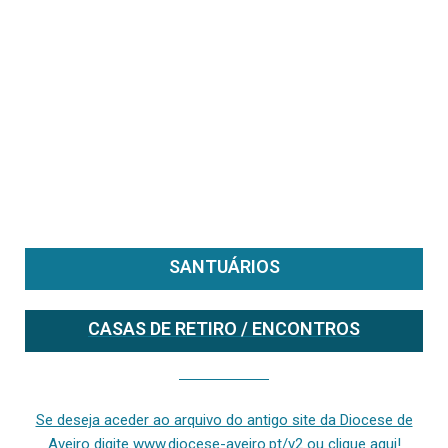
SANTUÁRIOS
CASAS DE RETIRO / ENCONTROS
Se deseja aceder ao arquivo do anterior site da diocese [ativo até fevereiro de 2024], clique aqui ou digite www.diocese-aveiro.pt/v2
Se deseja aceder ao arquivo do antigo site da Diocese de
Aveiro digite www.diocese-aveiro.pt/v2 ou clique aqui!