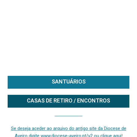
SANTUÁRIOS
CASAS DE RETIRO / ENCONTROS
Se deseja aceder ao arquivo do anterior site da diocese [ativo até fevereiro de 2024], clique aqui ou digite www.diocese-aveiro.pt/v2
Se deseja aceder ao arquivo do antigo site da Diocese de
Aveiro digite www.diocese-aveiro.pt/v2 ou clique aqui!