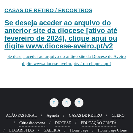
CASAS DE RETIRO / ENCONTROS
Se deseja aceder ao arquivo do
anterior site da diocese [ativo até
fevereiro de 2024], clique aqui ou
digite www.diocese-aveiro.pt/v2
Se deseja aceder ao arquivo do antigo site da Diocese de Aveiro
digite www.diocese-aveiro.pt/v2 ou clique aqui!
AÇÃO PASTORAL
Agenda
CASAS DE RETIRO
CLERO
Cúria diocesana
DIOCESE
EDUCAÇÃO CRISTÃ
EUCARISTIAS
GALERIA
Home page
Home page Clone